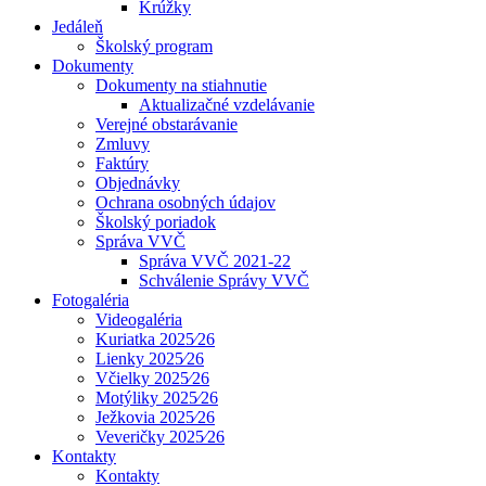
Krúžky
Jedáleň
Školský program
Dokumenty
Dokumenty na stiahnutie
Aktualizačné vzdelávanie
Verejné obstarávanie
Zmluvy
Faktúry
Objednávky
Ochrana osobných údajov
Školský poriadok
Správa VVČ
Správa VVČ 2021-22
Schválenie Správy VVČ
Fotogaléria
Videogaléria
Kuriatka 2025⁄26
Lienky 2025⁄26
Včielky 2025⁄26
Motýliky 2025⁄26
Ježkovia 2025⁄26
Veveričky 2025⁄26
Kontakty
Kontakty