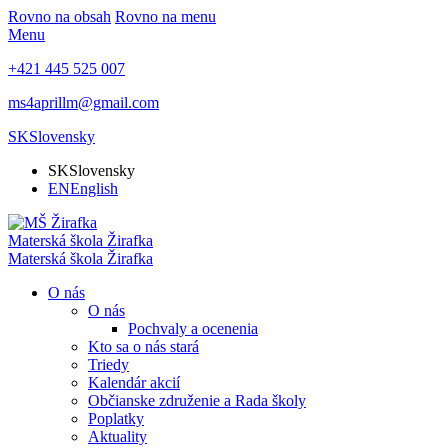
Rovno na obsah
Rovno na menu
Menu
+421 445 525 007
ms4aprillm@gmail.com
SK
Slovensky
SK
Slovensky
EN
English
Materská škola
Žirafka
Materská škola
Žirafka
O nás
O nás
Pochvaly a ocenenia
Kto sa o nás stará
Triedy
Kalendár akcií
Občianske združenie a Rada školy
Poplatky
Aktuality