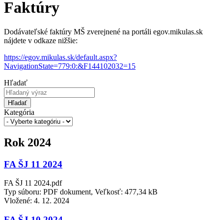
Faktúry
Dodávateľské faktúry MŠ zverejnené na portáli egov.mikulas.sk
nájdete v odkaze nižšie:
https://egov.mikulas.sk/default.aspx?
NavigationState=779:0:&F144102032=15
Hľadať
Hľadať
Kategória
Rok 2024
FA ŠJ 11 2024
FA ŠJ 11 2024.pdf
Typ súboru: PDF dokument, Veľkosť: 477,34 kB
Vložené:
4. 12. 2024
FA ŠJ 10 2024