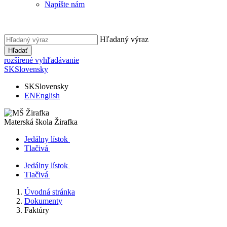
Napíšte nám
Hľadaný výraz
Hľadať
rozšírené vyhľadávanie
SK
Slovensky
SK
Slovensky
EN
English
Materská škola
Žirafka
Jedálny lístok
Tlačivá
Jedálny lístok
Tlačivá
Úvodná stránka
Dokumenty
Faktúry