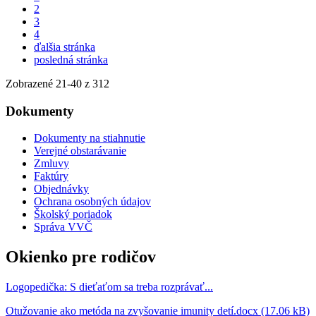
2
3
4
ďalšia stránka
posledná stránka
Zobrazené
21
-
40
z 312
Dokumenty
Dokumenty na stiahnutie
Verejné obstarávanie
Zmluvy
Faktúry
Objednávky
Ochrana osobných údajov
Školský poriadok
Správa VVČ
Okienko pre rodičov
Logopedička: S dieťaťom sa treba rozprávať...
Otužovanie ako metóda na zvyšovanie imunity detí.docx (17.06 kB)