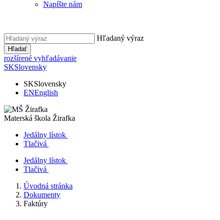
Napíšte nám
Hľadaný výraz
Hľadať
rozšírené vyhľadávanie
SK
Slovensky
SK
Slovensky
EN
English
Materská škola
Žirafka
Jedálny lístok
Tlačivá
Jedálny lístok
Tlačivá
Úvodná stránka
Dokumenty
Faktúry