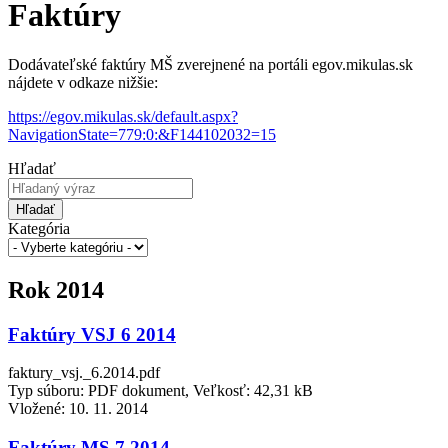
Faktúry
Dodávateľské faktúry MŠ zverejnené na portáli egov.mikulas.sk
nájdete v odkaze nižšie:
https://egov.mikulas.sk/default.aspx?
NavigationState=779:0:&F144102032=15
Hľadať
Hľadať
Kategória
Rok 2014
Faktúry VSJ 6 2014
faktury_vsj._6.2014.pdf
Typ súboru: PDF dokument, Veľkosť: 42,31 kB
Vložené:
10. 11. 2014
Faktúry MS 7 2014