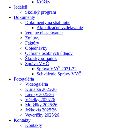
Krúžky
Jedáleň
Školský program
Dokumenty
Dokumenty na stiahnutie
Aktualizačné vzdelávanie
Verejné obstarávanie
Zmluvy
Faktúry
Objednávky
Ochrana osobných údajov
Školský poriadok
Správa VVČ
Správa VVČ 2021-22
Schválenie Správy VVČ
Fotogaléria
Videogaléria
Kuriatka 2025⁄26
Lienky 2025⁄26
Včielky 2025⁄26
Motýliky 2025⁄26
Ježkovia 2025⁄26
Veveričky 2025⁄26
Kontakty
Kontakty