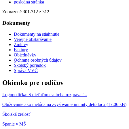
posledná stránka
Zobrazené
301
-
312
z 312
Dokumenty
Dokumenty na stiahnutie
Verejné obstarávanie
Zmluvy
Faktúry
Objednávky
Ochrana osobných údajov
Školský poriadok
Správa VVČ
Okienko pre rodičov
Logopedička: S dieťaťom sa treba rozprávať...
Otužovanie ako metóda na zvyšovanie imunity detí.docx (17.06 kB)
Školská zrelosť
Spanie v MŠ