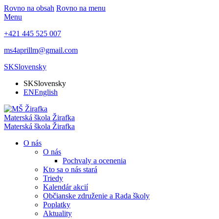
Rovno na obsah
Rovno na menu
Menu
+421 445 525 007
ms4aprillm@gmail.com
SK
Slovensky
SK
Slovensky
EN
English
Materská škola
Žirafka
Materská škola
Žirafka
O nás
O nás
Pochvaly a ocenenia
Kto sa o nás stará
Triedy
Kalendár akcií
Občianske združenie a Rada školy
Poplatky
Aktuality