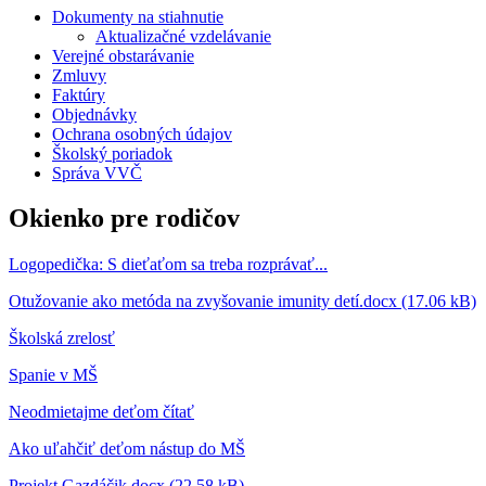
Dokumenty na stiahnutie
Aktualizačné vzdelávanie
Verejné obstarávanie
Zmluvy
Faktúry
Objednávky
Ochrana osobných údajov
Školský poriadok
Správa VVČ
Okienko pre rodičov
Logopedička: S dieťaťom sa treba rozprávať...
Otužovanie ako metóda na zvyšovanie imunity detí.docx (17.06 kB)
Školská zrelosť
Spanie v MŠ
Neodmietajme deťom čítať
Ako uľahčiť deťom nástup do MŠ
Projekt Gazdáčik.docx (22.58 kB)