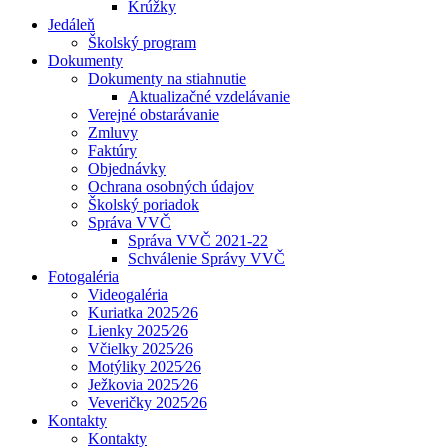
Krúžky
Jedáleň
Školský program
Dokumenty
Dokumenty na stiahnutie
Aktualizačné vzdelávanie
Verejné obstarávanie
Zmluvy
Faktúry
Objednávky
Ochrana osobných údajov
Školský poriadok
Správa VVČ
Správa VVČ 2021-22
Schválenie Správy VVČ
Fotogaléria
Videogaléria
Kuriatka 2025⁄26
Lienky 2025⁄26
Včielky 2025⁄26
Motýliky 2025⁄26
Ježkovia 2025⁄26
Veveričky 2025⁄26
Kontakty
Kontakty