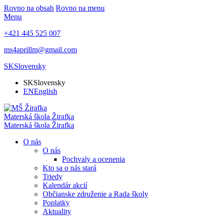
Rovno na obsah
Rovno na menu
Menu
+421 445 525 007
ms4aprillm@gmail.com
SK
Slovensky
SK
Slovensky
EN
English
Materská škola
Žirafka
Materská škola
Žirafka
O nás
O nás
Pochvaly a ocenenia
Kto sa o nás stará
Triedy
Kalendár akcií
Občianske združenie a Rada školy
Poplatky
Aktuality