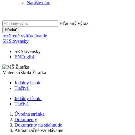
Napíšte nám
Hľadaný výraz
Hľadať
rozšírené vyhľadávanie
SK
Slovensky
SK
Slovensky
EN
English
Materská škola
Žirafka
Jedálny lístok
Tlačivá
Jedálny lístok
Tlačivá
Úvodná stránka
Dokumenty
Dokumenty na stiahnutie
Aktualizačné vzdelávanie