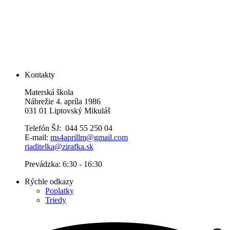
Kontakty
Materská škola
Nábrežie 4. apríla 1986
031 01 Liptovský Mikuláš
Telefón ŠJ: 044 55 250 04
E-mail:
ms4aprillm@gmail.com
riaditelka@zirafka.sk
Prevádzka: 6:30 - 16:30
Rýchle odkazy
Poplatky
Triedy