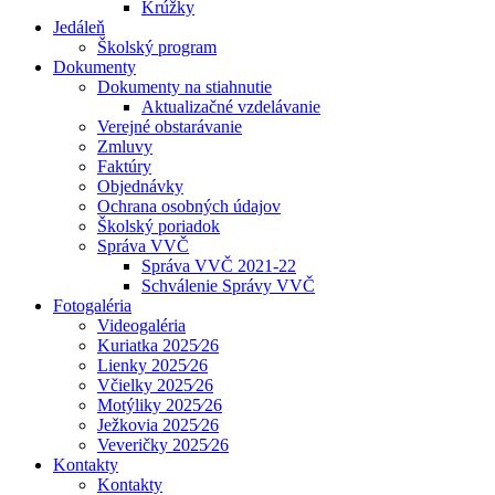
Krúžky
Jedáleň
Školský program
Dokumenty
Dokumenty na stiahnutie
Aktualizačné vzdelávanie
Verejné obstarávanie
Zmluvy
Faktúry
Objednávky
Ochrana osobných údajov
Školský poriadok
Správa VVČ
Správa VVČ 2021-22
Schválenie Správy VVČ
Fotogaléria
Videogaléria
Kuriatka 2025⁄26
Lienky 2025⁄26
Včielky 2025⁄26
Motýliky 2025⁄26
Ježkovia 2025⁄26
Veveričky 2025⁄26
Kontakty
Kontakty