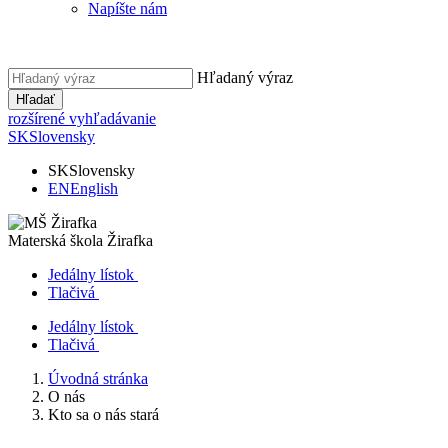
Napíšte nám
Hľadaný výraz
Hľadať
rozšírené vyhľadávanie
SK
Slovensky
SK
Slovensky
EN
English
Materská škola
Žirafka
Jedálny lístok
Tlačivá
Jedálny lístok
Tlačivá
Úvodná stránka
O nás
Kto sa o nás stará