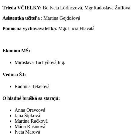
Trieda VČIELKY:
Bc.Iveta Lörinczová, Mgr.Radoslava Žuffová
Asistentka učiteľa
: Martina Gejdošová
Pomocná vychovávateľka
: Mgr.Lucia Hlavatá
Ekonóm MŠ:
Miroslava Tuchyňová,Ing.
Vedúca ŠJ:
Radmila Tekelová
O hladné brušká sa starajú:
Anna Oravcová
Jana Šípková
Martina Račková
Mária Rusinová
Iveta Marová