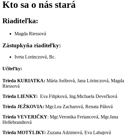
Kto sa o nás stará
Riaditeľka:
Magda Riessová
Zástupkyňa riaditeľky:
Iveta Lorinczová, Bc.
Učiteľky:
Trieda KURIATKA:
Mária Joóbová, Jana Lörinczová, Magda
Riessová
Trieda LIENKY:
Eva Filipková, Ing.Michaela Devečková
Trieda JEŽKOVIA:
Mgr.Lea Zacharová, Renata Pálová
Trieda VEVERIČKY
: Mgr.Veronika Feriancová, Mgr.Jana
Hellebrandtová
Trieda MOTÝLIKY:
Zuzana Adzimová, Eva Labajová