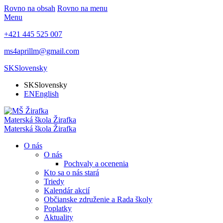
Rovno na obsah
Rovno na menu
Menu
+421 445 525 007
ms4aprillm@gmail.com
SK
Slovensky
SK
Slovensky
EN
English
Materská škola
Žirafka
Materská škola
Žirafka
O nás
O nás
Pochvaly a ocenenia
Kto sa o nás stará
Triedy
Kalendár akcií
Občianske združenie a Rada školy
Poplatky
Aktuality