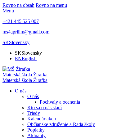
Rovno na obsah
Rovno na menu
Menu
+421 445 525 007
ms4aprillm@gmail.com
SK
Slovensky
SK
Slovensky
EN
English
Materská škola
Žirafka
Materská škola
Žirafka
O nás
O nás
Pochvaly a ocenenia
Kto sa o nás stará
Triedy
Kalendár akcií
Občianske združenie a Rada školy
Poplatky
Aktuality