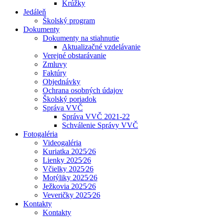
Krúžky
Jedáleň
Školský program
Dokumenty
Dokumenty na stiahnutie
Aktualizačné vzdelávanie
Verejné obstarávanie
Zmluvy
Faktúry
Objednávky
Ochrana osobných údajov
Školský poriadok
Správa VVČ
Správa VVČ 2021-22
Schválenie Správy VVČ
Fotogaléria
Videogaléria
Kuriatka 2025⁄26
Lienky 2025⁄26
Včielky 2025⁄26
Motýliky 2025⁄26
Ježkovia 2025⁄26
Veveričky 2025⁄26
Kontakty
Kontakty