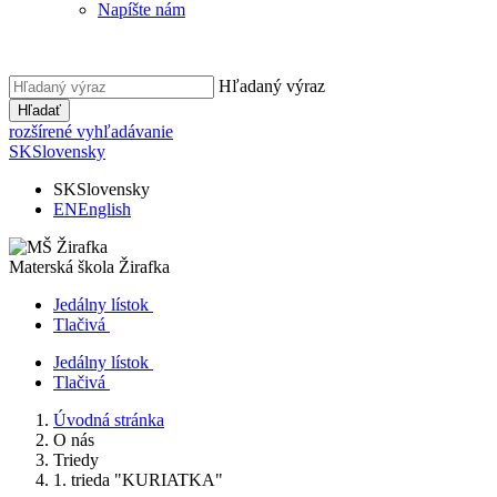
Napíšte nám
Hľadaný výraz
Hľadať
rozšírené vyhľadávanie
SK
Slovensky
SK
Slovensky
EN
English
Materská škola
Žirafka
Jedálny lístok
Tlačivá
Jedálny lístok
Tlačivá
Úvodná stránka
O nás
Triedy
1. trieda "KURIATKA"