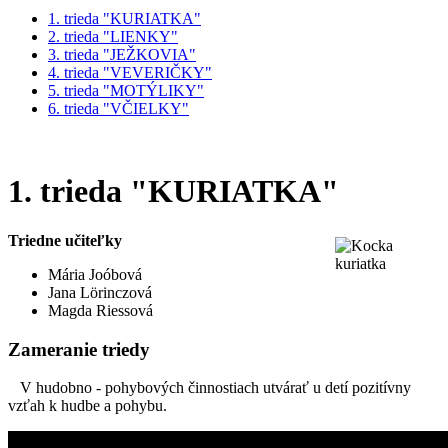
1. trieda "KURIATKA"
2. trieda "LIENKY"
3. trieda "JEŽKOVIA"
4. trieda "VEVERIČKY"
5. trieda "MOTÝLIKY"
6. trieda "VČIELKY"
1. trieda "KURIATKA"
Triedne učiteľky
Mária Joóbová
Jana Lörinczová
Magda Riessová
Zameranie triedy
V hudobno - pohybových činnostiach utvárať u detí pozitívny
vzťah k hudbe a pohybu.