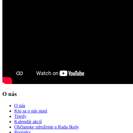
O nás
O nás
Kto sa o nás stará
Triedy
Kalendár akcií
Občianske združenie a Rada školy
Poplatky