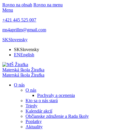
Rovno na obsah
Rovno na menu
Menu
+421 445 525 007
ms4aprillm@gmail.com
SK
Slovensky
SK
Slovensky
EN
English
Materská škola
Žirafka
Materská škola
Žirafka
O nás
O nás
Pochvaly a ocenenia
Kto sa o nás stará
Triedy
Kalendár akcií
Občianske združenie a Rada školy
Poplatky
Aktuality