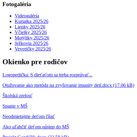
Fotogaléria
Videogaléria
Kuriatka 2025⁄26
Lienky 2025⁄26
Včielky 2025⁄26
Motýliky 2025⁄26
Ježkovia 2025⁄26
Veveričky 2025⁄26
Okienko pre rodičov
Logopedička: S dieťaťom sa treba rozprávať...
Otužovanie ako metóda na zvyšovanie imunity detí.docx (17.06 kB)
Školská zrelosť
Spanie v MŠ
Neodmietajme deťom čítať
Ako uľahčiť deťom nástup do MŠ