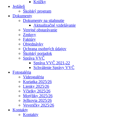
Krúžky
Jedáleň
Školský program
Dokumenty
Dokumenty na stiahnutie
Aktualizačné vzdelávanie
Verejné obstarávanie
Zmluvy
Faktúry
Objednávky
Ochrana osobných údajov
Školský poriadok
Správa VVČ
Správa VVČ 2021-22
Schválenie Správy VVČ
Fotogaléria
Videogaléria
Kuriatka 2025⁄26
Lienky 2025⁄26
Včielky 2025⁄26
Motýliky 2025⁄26
Ježkovia 2025⁄26
Veveričky 2025⁄26
Kontakty
Kontakty