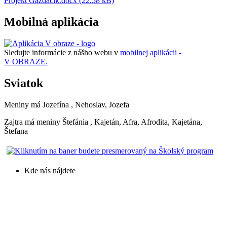
Projekt Gazdáčik.docx (22.58 kB)
Mobilná aplikácia
Sledujte informácie z nášho webu v
mobilnej aplikácii -
V OBRAZE.
Sviatok
Meniny má
Jozefína
, Nehoslav, Jozefa
Zajtra má meniny
Štefánia
, Kajetán, Afra, Afrodita, Kajetána,
Štefana
Kde nás nájdete