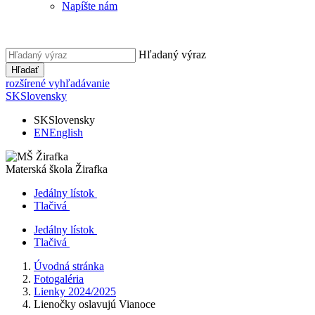
Napíšte nám
Hľadaný výraz
Hľadať
rozšírené vyhľadávanie
SK
Slovensky
SK
Slovensky
EN
English
Materská škola
Žirafka
Jedálny lístok
Tlačivá
Jedálny lístok
Tlačivá
Úvodná stránka
Fotogaléria
Lienky 2024/2025
Lienočky oslavujú Vianoce