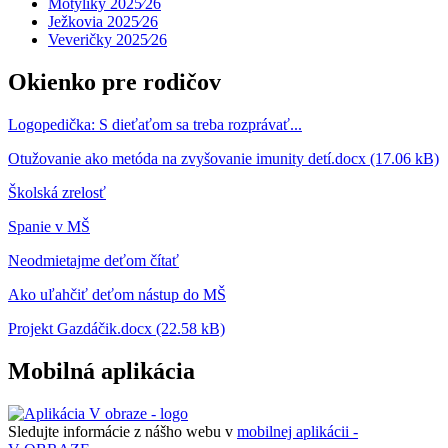
Motýliky 2025⁄26
Ježkovia 2025⁄26
Veveričky 2025⁄26
Okienko pre rodičov
Logopedička: S dieťaťom sa treba rozprávať...
Otužovanie ako metóda na zvyšovanie imunity detí.docx (17.06 kB)
Školská zrelosť
Spanie v MŠ
Neodmietajme deťom čítať
Ako uľahčiť deťom nástup do MŠ
Projekt Gazdáčik.docx (22.58 kB)
Mobilná aplikácia
Sledujte informácie z nášho webu v
mobilnej aplikácii -