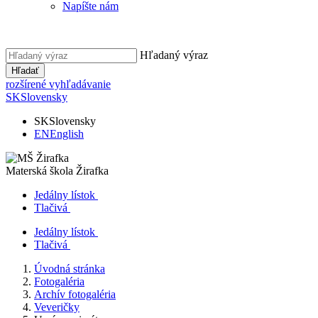
Napíšte nám
Hľadaný výraz
Hľadať
rozšírené vyhľadávanie
SK
Slovensky
SK
Slovensky
EN
English
Materská škola
Žirafka
Jedálny lístok
Tlačivá
Jedálny lístok
Tlačivá
Úvodná stránka
Fotogaléria
Archív fotogaléria
Veveričky