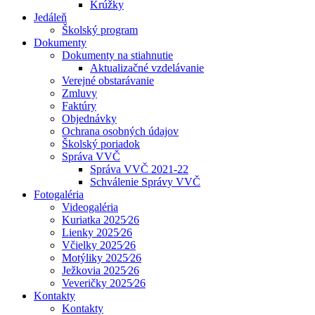
Krúžky
Jedáleň
Školský program
Dokumenty
Dokumenty na stiahnutie
Aktualizačné vzdelávanie
Verejné obstarávanie
Zmluvy
Faktúry
Objednávky
Ochrana osobných údajov
Školský poriadok
Správa VVČ
Správa VVČ 2021-22
Schválenie Správy VVČ
Fotogaléria
Videogaléria
Kuriatka 2025⁄26
Lienky 2025⁄26
Včielky 2025⁄26
Motýliky 2025⁄26
Ježkovia 2025⁄26
Veveričky 2025⁄26
Kontakty
Kontakty