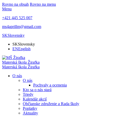
Rovno na obsah
Rovno na menu
Menu
+421 445 525 007
ms4aprillm@gmail.com
SK
Slovensky
SK
Slovensky
EN
English
Materská škola
Žirafka
Materská škola
Žirafka
O nás
O nás
Pochvaly a ocenenia
Kto sa o nás stará
Triedy
Kalendár akcií
Občianske združenie a Rada školy
Poplatky
Aktuality