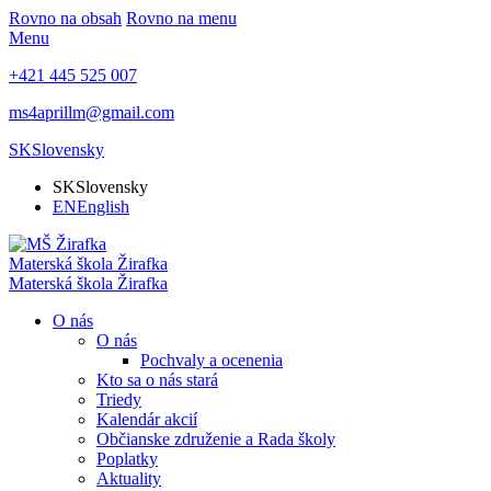
Rovno na obsah
Rovno na menu
Menu
+421 445 525 007
ms4aprillm@gmail.com
SK
Slovensky
SK
Slovensky
EN
English
Materská škola
Žirafka
Materská škola
Žirafka
O nás
O nás
Pochvaly a ocenenia
Kto sa o nás stará
Triedy
Kalendár akcií
Občianske združenie a Rada školy
Poplatky
Aktuality