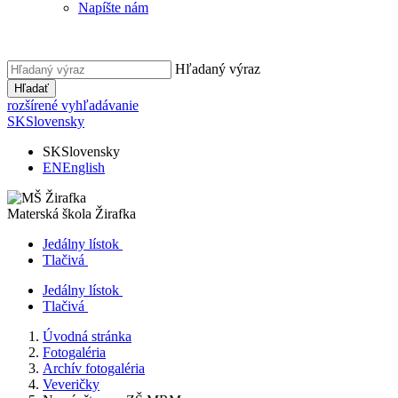
Napíšte nám
Hľadaný výraz
Hľadať
rozšírené vyhľadávanie
SK
Slovensky
SK
Slovensky
EN
English
Materská škola
Žirafka
Jedálny lístok
Tlačivá
Jedálny lístok
Tlačivá
Úvodná stránka
Fotogaléria
Archív fotogaléria
Veveričky