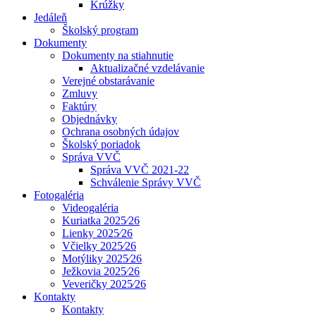
Krúžky
Jedáleň
Školský program
Dokumenty
Dokumenty na stiahnutie
Aktualizačné vzdelávanie
Verejné obstarávanie
Zmluvy
Faktúry
Objednávky
Ochrana osobných údajov
Školský poriadok
Správa VVČ
Správa VVČ 2021-22
Schválenie Správy VVČ
Fotogaléria
Videogaléria
Kuriatka 2025⁄26
Lienky 2025⁄26
Včielky 2025⁄26
Motýliky 2025⁄26
Ježkovia 2025⁄26
Veveričky 2025⁄26
Kontakty
Kontakty