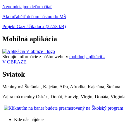
Neodmietajme deťom čítať
Ako uľahčiť deťom nástup do MŠ
Projekt Gazdáčik.docx (22.58 kB)
Mobilná aplikácia
Sledujte informácie z nášho webu v
mobilnej aplikácii -
V OBRAZE.
Sviatok
Meniny má
Štefánia
, Kajetán, Afra, Afrodita, Kajetána, Štefana
Zajtra má meniny
Oskár
, Donát, Hartvig, Virgín, Donáta, Virgínia
Kde nás nájdete