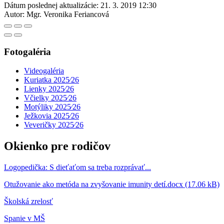
Dátum poslednej aktualizácie:
21. 3. 2019 12:30
Autor:
Mgr. Veronika Feriancová
Fotogaléria
Videogaléria
Kuriatka 2025⁄26
Lienky 2025⁄26
Včielky 2025⁄26
Motýliky 2025⁄26
Ježkovia 2025⁄26
Veveričky 2025⁄26
Okienko pre rodičov
Logopedička: S dieťaťom sa treba rozprávať...
Otužovanie ako metóda na zvyšovanie imunity detí.docx (17.06 kB)
Školská zrelosť
Spanie v MŠ