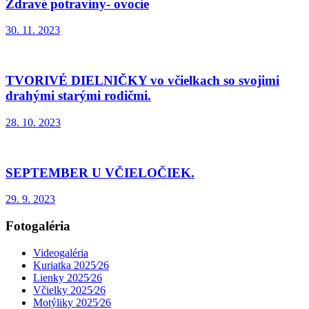
Zdravé potraviny- ovocie
30. 11. 2023
TVORIVÉ DIELNIČKY vo včielkach so svojimi
drahými starými rodičmi.
28. 10. 2023
SEPTEMBER U VČIELOČIEK.
29. 9. 2023
Fotogaléria
Videogaléria
Kuriatka 2025⁄26
Lienky 2025⁄26
Včielky 2025⁄26
Motýliky 2025⁄26