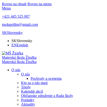
Rovno na obsah
Rovno na menu
Menu
+421 445 525 007
ms4aprillm@gmail.com
SK
Slovensky
SK
Slovensky
EN
English
Materská škola
Žirafka
Materská škola
Žirafka
O nás
O nás
Pochvaly a ocenenia
Kto sa o nás stará
Triedy
Kalendár akcií
Občianske združenie a Rada školy
Poplatky
Aktuality