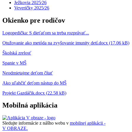
Ježkovia 2025⁄26
Veveričky 2025⁄26
Okienko pre rodičov
Logopedička: S dieťaťom sa treba rozprávať...
Otužovanie ako metóda na zvyšovanie imunity detí.docx (17.06 kB)
Školská zrelosť
Spanie v MŠ
Neodmietajme deťom čítať
Ako uľahčiť deťom nástup do MŠ
Projekt Gazdáčik.docx (22.58 kB)
Mobilná aplikácia
Sledujte informácie z nášho webu v
mobilnej aplikácii -
V OBRAZE.