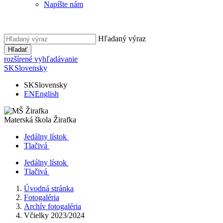
Napíšte nám
Hľadaný výraz
Hľadať
rozšírené vyhľadávanie
SK
Slovensky
SK
Slovensky
EN
English
Materská škola
Žirafka
Jedálny lístok
Tlačivá
Jedálny lístok
Tlačivá
Úvodná stránka
Fotogaléria
Archív fotogaléria
Včielky 2023/2024