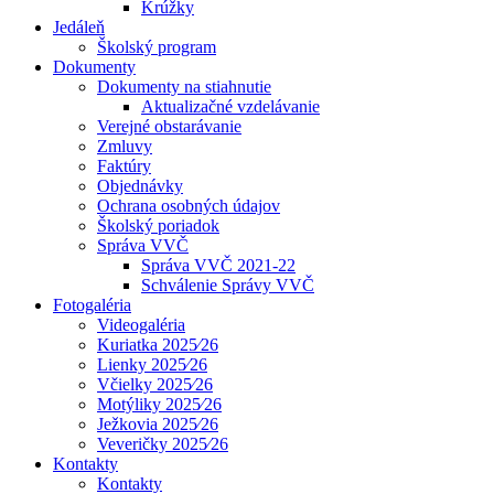
Krúžky
Jedáleň
Školský program
Dokumenty
Dokumenty na stiahnutie
Aktualizačné vzdelávanie
Verejné obstarávanie
Zmluvy
Faktúry
Objednávky
Ochrana osobných údajov
Školský poriadok
Správa VVČ
Správa VVČ 2021-22
Schválenie Správy VVČ
Fotogaléria
Videogaléria
Kuriatka 2025⁄26
Lienky 2025⁄26
Včielky 2025⁄26
Motýliky 2025⁄26
Ježkovia 2025⁄26
Veveričky 2025⁄26
Kontakty
Kontakty