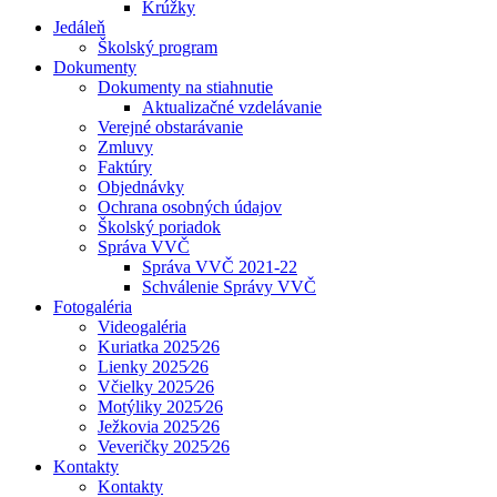
Krúžky
Jedáleň
Školský program
Dokumenty
Dokumenty na stiahnutie
Aktualizačné vzdelávanie
Verejné obstarávanie
Zmluvy
Faktúry
Objednávky
Ochrana osobných údajov
Školský poriadok
Správa VVČ
Správa VVČ 2021-22
Schválenie Správy VVČ
Fotogaléria
Videogaléria
Kuriatka 2025⁄26
Lienky 2025⁄26
Včielky 2025⁄26
Motýliky 2025⁄26
Ježkovia 2025⁄26
Veveričky 2025⁄26
Kontakty
Kontakty