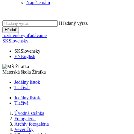
Napíšte nám
Hľadaný výraz
Hľadať
rozšírené vyhľadávanie
SK
Slovensky
SK
Slovensky
EN
English
Materská škola
Žirafka
Jedálny lístok
Tlačivá
Jedálny lístok
Tlačivá
Úvodná stránka
Fotogaléria
Archív fotogaléria
Veveričky