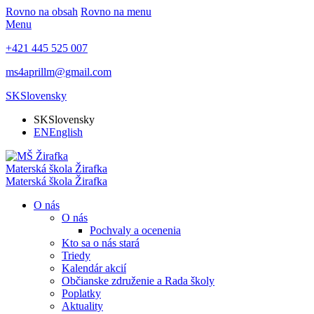
Rovno na obsah
Rovno na menu
Menu
+421 445 525 007
ms4aprillm@gmail.com
SK
Slovensky
SK
Slovensky
EN
English
Materská škola
Žirafka
Materská škola
Žirafka
O nás
O nás
Pochvaly a ocenenia
Kto sa o nás stará
Triedy
Kalendár akcií
Občianske združenie a Rada školy
Poplatky
Aktuality