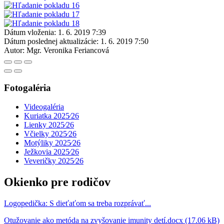
Dátum vloženia:
1. 6. 2019 7:39
Dátum poslednej aktualizácie:
1. 6. 2019 7:50
Autor:
Mgr. Veronika Feriancová
Fotogaléria
Videogaléria
Kuriatka 2025⁄26
Lienky 2025⁄26
Včielky 2025⁄26
Motýliky 2025⁄26
Ježkovia 2025⁄26
Veveričky 2025⁄26
Okienko pre rodičov
Logopedička: S dieťaťom sa treba rozprávať...
Otužovanie ako metóda na zvyšovanie imunity detí.docx (17.06 kB)