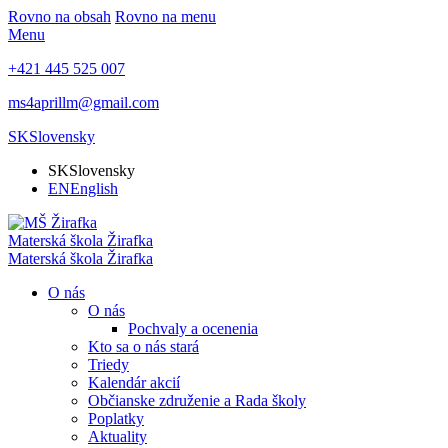
Rovno na obsah
Rovno na menu
Menu
+421 445 525 007
ms4aprillm@gmail.com
SK
Slovensky
SK
Slovensky
EN
English
Materská škola
Žirafka
Materská škola
Žirafka
O nás
O nás
Pochvaly a ocenenia
Kto sa o nás stará
Triedy
Kalendár akcií
Občianske združenie a Rada školy
Poplatky
Aktuality