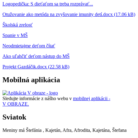
Logopedička: S dieťaťom sa treba rozprávať...
Otužovanie ako metóda na zvyšovanie imunity detí.docx (17.06 kB)
Školská zrelosť
Spanie v MŠ
Neodmietajme deťom čítať
Ako uľahčiť deťom nástup do MŠ
Projekt Gazdáčik.docx (22.58 kB)
Mobilná aplikácia
Sledujte informácie z nášho webu v
mobilnej aplikácii -
V OBRAZE.
Sviatok
Meniny má
Štefánia
, Kajetán, Afra, Afrodita, Kajetána, Štefana