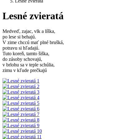
Lesné zvieratá
Lesné zvieratá
Medveď, zajac, vlk a líška,
po lese si behajú.
V zime chccú mať plné brušká,
potravu si hľadajú.
Tuto koreň, tamto šiška,
do zásoby schovajú,
v brlohu sa v teple schúlia,
zimu v kľude prečkajú