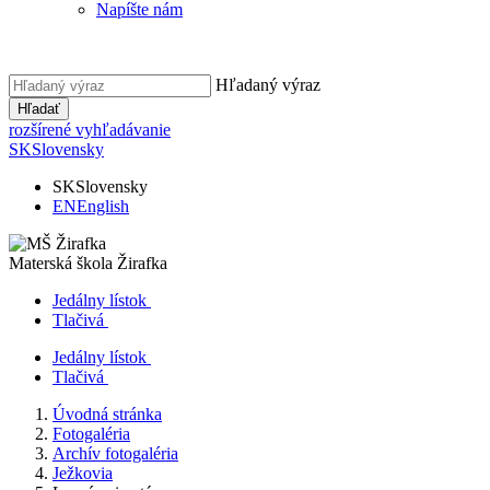
Napíšte nám
Hľadaný výraz
Hľadať
rozšírené vyhľadávanie
SK
Slovensky
SK
Slovensky
EN
English
Materská škola
Žirafka
Jedálny lístok
Tlačivá
Jedálny lístok
Tlačivá
Úvodná stránka
Fotogaléria
Archív fotogaléria
Ježkovia