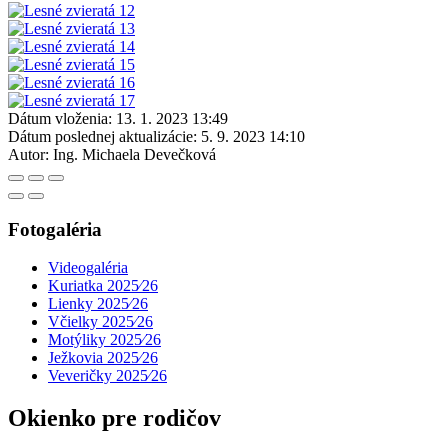
Dátum vloženia:
13. 1. 2023 13:49
Dátum poslednej aktualizácie:
5. 9. 2023 14:10
Autor:
Ing. Michaela Devečková
Fotogaléria
Videogaléria
Kuriatka 2025⁄26
Lienky 2025⁄26
Včielky 2025⁄26
Motýliky 2025⁄26
Ježkovia 2025⁄26
Veveričky 2025⁄26
Okienko pre rodičov